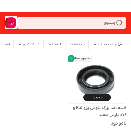
جستجو
پربازدیدترین
برندها
قیمت
دسته‌بندی
فقط م
ناموجود
کاسه نمد بزرگ پلوس پژو 405 و
206. پارس سمند
ناموجود