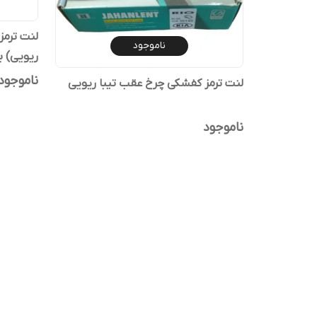
لنت ترمز
ناموجود
ریویی) ب
ناموجود
لنت ترمز کفشکی چرخ عقب تیبا ریویی
ناموجود