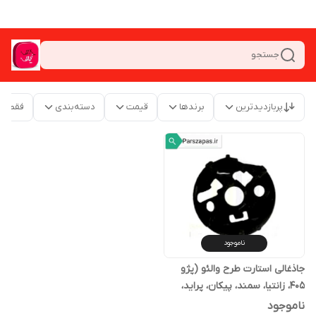
جستجو
پربازدیدترین
برندها
قیمت
دسته‌بندی
فقط م
ناموجود
جاذغالی استارت طرح والئو (پژو
405، زانتیا، سمند، پیکان، پراید،
مزدا، نیسان، 206،آردی روا)
ناموجود