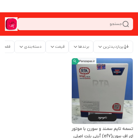
جستجو
پربازدیدترین
برندها
قیمت
دسته‌بندی
فقط م
ناموجود
تسمه تایم سمند و سورن با موتور
ای اف سون(ef7) ٱبتی بلت اصلی