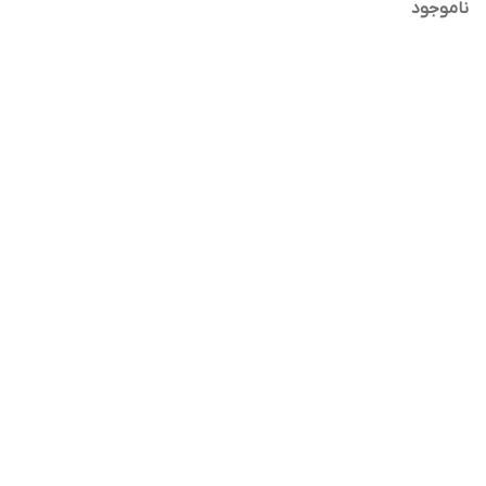
یورو4
ناموجود