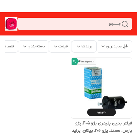
جستجو
جدیدترین
برندها
قیمت
دسته‌بندی
فقط محص
ناموجود
فیلتر بنزین پلیمری پژو 405، پژو
پارس، سمند، پژو 206، پیکان. پراید