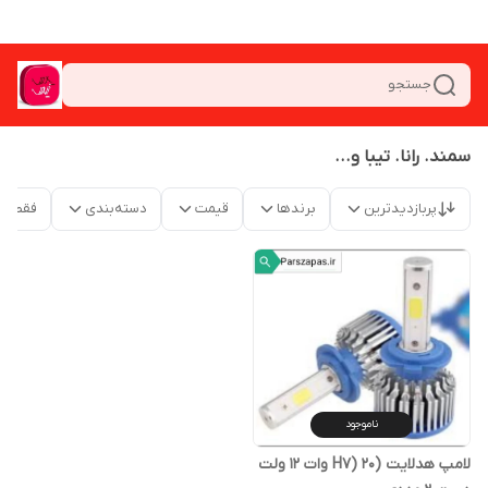
جستجو
سمند. رانا. تیبا و...
پربازدیدترین
برندها
قیمت
دسته‌بندی
فقط م
ناموجود
لامپ هدلایت (H7) 20 وات 12 ولت